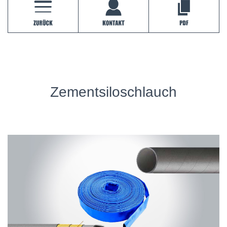
H
A
L
T
E
N
Zementsiloschlauch