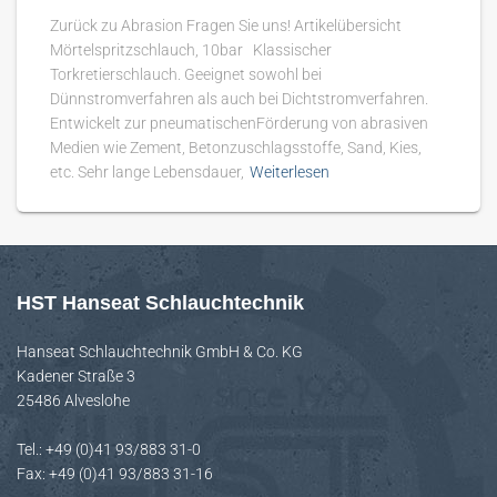
Zurück zu Abrasion Fragen Sie uns! Artikelübersicht
Mörtelspritzschlauch, 10bar Klassischer
Torkretierschlauch. Geeignet sowohl bei
Dünnstromverfahren als auch bei Dichtstromverfahren.
Entwickelt zur pneumatischenFörderung von abrasiven
Medien wie Zement, Betonzuschlagsstoffe, Sand, Kies,
etc. Sehr lange Lebensdauer,
Weiterlesen
HST Hanseat Schlauchtechnik
Hanseat Schlauchtechnik GmbH & Co. KG
Kadener Straße 3
25486 Alveslohe
Tel.: +49 (0)41 93/883 31-0
Fax: +49 (0)41 93/883 31-16