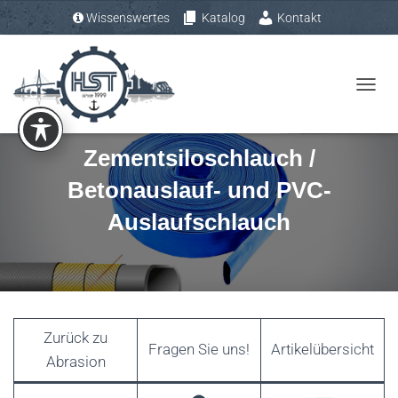
Wissenswertes
Katalog
Kontakt
Tel.: +49 (0) 4193 – 883 31-0
N
A
V
Zementsiloschlauch /
I
Betonauslauf- und PVC-
G
A
Auslaufschlauch
T
I
O
N
U
Zurück zu
M
Fragen Sie uns!
Artikelübersicht
Abrasion
S
C