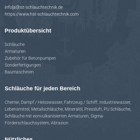
info[at]hst-schlauchtechnik.de
https://www.hst-schlauchtechnik.com
Produktübersicht
Schläuche
Armaturen
Zubehör für Betonpumpen
Sonderfertigungen
Baumaschinen
Schläuche für jeden Bereich
Chemie
,
Dampf / Heisswasser
,
Fahrzeug / Schiff
,
Industriewasser
,
Lebensmittel
,
Metallschläuche
,
Mineralöl
,
Pressluft
,
PU Schläuche
,
Schläuche mit eonvulkanisierten Armaturen
,
Sigma-
Förderschlauchsystem
,
Abrasion
Nützliches