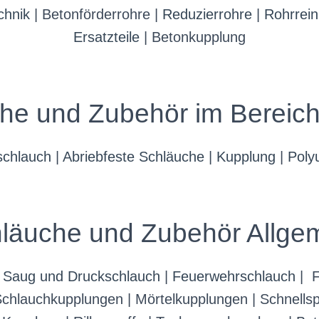
chnik
| Betonförderrohre |
Reduzierrohre
|
Rohrrein
Ersatzteile
| Betonkupplung
he und Zubehör im Bereich
schlauch
|
Abriebfeste Schläuche
|
Kupplung
|
Poly
läuche und Zubehör Allge
|
Saug und Druckschlauch
|
Feuerwehrschlauch
| F
Schlauchkupplungen | Mörtelkupplungen | Schnellsp