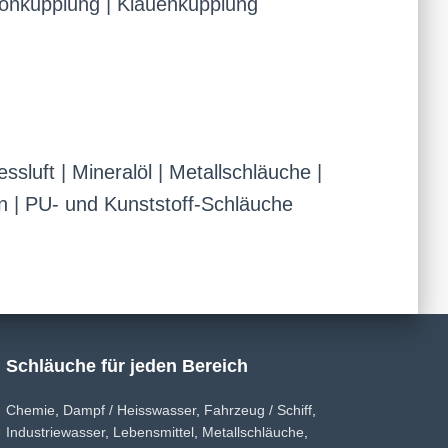
etonkupplung | Klauenkupplung
essluft
|
Mineralöl
|
Metallschläuche
|
n
|
PU- und Kunststoff-Schläuche
Schläuche für jeden Bereich
Chemie
,
Dampf / Heisswasser
,
Fahrzeug / Schiff
,
Industriewasser
,
Lebensmittel
,
Metallschläuche
,