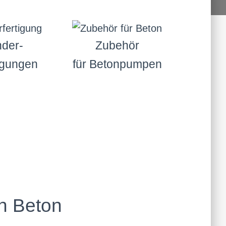
der-
Zubehör
igungen
für Betonpumpen
h Beton