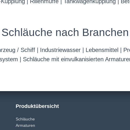
ut-Kupplung | Rillenmuffe | Tankwagenkupplung | B
Schläuche nach Branchen
rzeug / Schiff
|
Industriewasser
|
Lebensmittel
|
Pr
hsystem
|
Schläuche mit einvulkanisierten Armature
Produktübersicht
Schläuche
Armaturen