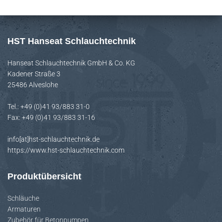
e
n
n
HST Hanseat Schlauchtechnik
a
Hanseat Schlauchtechnik GmbH & Co. KG
c
Kadener Straße 3
h
25486 Alveslohe
:
Tel.: +49 (0)41 93/883 31-0
Fax: +49 (0)41 93/883 31-16
info[at]hst-schlauchtechnik.de
https://www.hst-schlauchtechnik.com
Produktübersicht
Schläuche
Armaturen
Zubehör für Betonpumpen