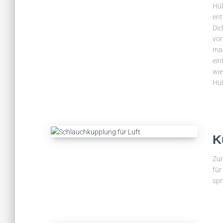
Hül
ent
Dic
vor
mac
ein
wi
Hül
K
Zur
für
spr