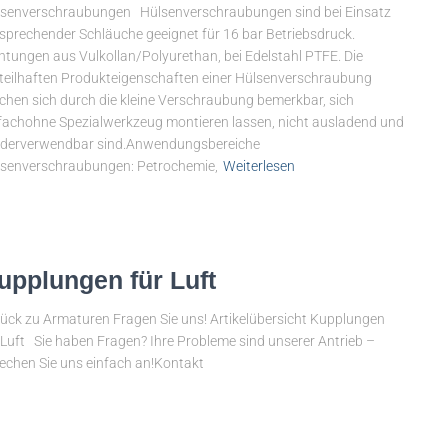
senverschraubungen Hülsenverschraubungen sind bei Einsatz
sprechender Schläuche geeignet für 16 bar Betriebsdruck.
htungen aus Vulkollan/Polyurethan, bei Edelstahl PTFE. Die
teilhaften Produkteigenschaften einer Hülsenverschraubung
hen sich durch die kleine Verschraubung bemerkbar, sich
fachohne Spezialwerkzeug montieren lassen, nicht ausladend und
ederverwendbar sind.Anwendungsbereiche
senverschraubungen: Petrochemie,
Weiterlesen
upplungen für Luft
ück zu Armaturen Fragen Sie uns! Artikelübersicht Kupplungen
 Luft Sie haben Fragen? Ihre Probleme sind unserer Antrieb –
echen Sie uns einfach an!Kontakt