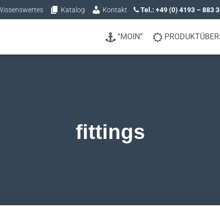
Wissenswertes
Katalog
Kontakt
Tel.: +49 (0) 4193 – 883 
“MOIN”
PRODUKTÜBER
fittings