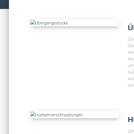
Ü
Zur
Üb
Ans
Ans
unt
Auß
Auß
un
H
Zur