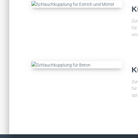
K
Zur
für
uns
K
Zur
für
spr