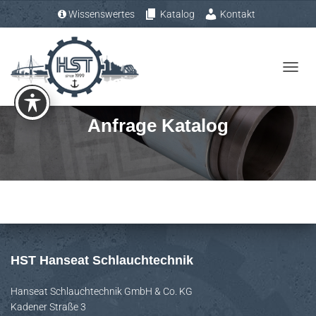
Wissenswertes
Katalog
Kontakt
Tel.: +49 (0) 4193 – 883 31-0
N
A
V
Anfrage Katalog
I
G
A
T
I
O
N
U
HST Hanseat Schlauchtechnik
M
S
Hanseat Schlauchtechnik GmbH & Co. KG
Kadener Straße 3
C