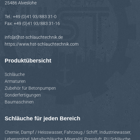
25486 Alveslohe
H
A
Tel.: +49 (0)41 93/883 31-0
L
Fax: +49 (0)41 93/883 31-16
T
E
info[at]hst-schlauchtechnik.de
N
https://www.hst-schlauchtechnik.com
Produktübersicht
Schläuche
Armaturen
Zubehör für Betonpumpen
Sonderfertigungen
Baumaschinen
Schläuche für jeden Bereich
Chemie
,
Dampf / Heisswasser
,
Fahrzeug / Schiff
,
Industriewasser
,
Lebensmittel
,
Metallschläuche
,
Mineralöl
,
Pressluft
,
PU Schläuche
,