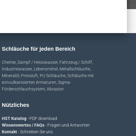
Schläuche für jeden Bereich
Chemie
,
Dampf / Heisswasser
,
Fahrzeug / Schiff
,
Industriewasser
,
Lebensmittel
,
Metallschläuche
,
Mineralöl
,
Pressluft
,
PU Schläuche
,
Schläuche mit
eonvulkanisierten Armaturen
,
Sigma-
Förderschlauchsystem
,
Abrasion
Nützliches
HST Katalog
- PDF download
Wissenswertes / FAQs
- Fragen und Antworten
Kontakt
- Schreiben Sie uns