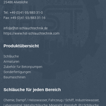
25486 Alveslohe
H
A
Tel.: +49 (0)41 93/883 31-0
L
Fax: +49 (0)41 93/883 31-16
T
E
info[at]hst-schlauchtechnik.de
N
https://www.hst-schlauchtechnik.com
Produktübersicht
Schläuche
Armaturen
Zubehör für Betonpumpen
Sonderfertigungen
Baumaschinen
Schläuche für jeden Bereich
Chemie
,
Dampf / Heisswasser
,
Fahrzeug / Schiff
,
Industriewasser
,
Lebensmittel
,
Metallschläuche
,
Mineralöl
,
Pressluft
,
PU Schläuche
,