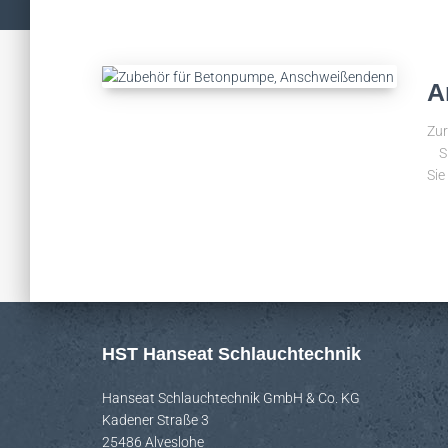
A
Zur
Sie
Sie
HST Hanseat Schlauchtechnik
Hanseat Schlauchtechnik GmbH & Co. KG
Kadener Straße 3
25486 Alveslohe