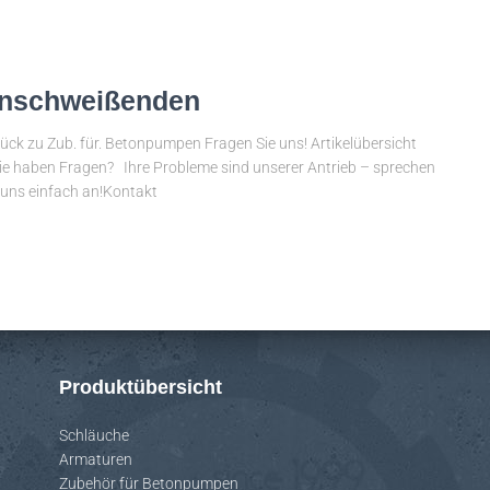
nschweißenden
ück zu Zub. für. Betonpumpen Fragen Sie uns! Artikelübersicht
 haben Fragen? Ihre Probleme sind unserer Antrieb – sprechen
 uns einfach an!Kontakt
Produktübersicht
Schläuche
Armaturen
Zubehör für Betonpumpen