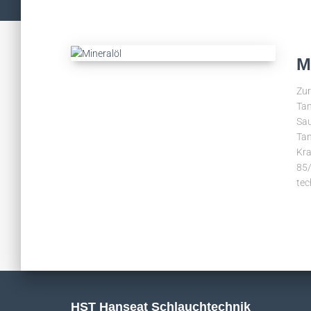
M
Zur
Tan
Sau
Tan
Kra
85/
tec
HST Hanseat Schlauchtechnik