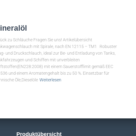
ineralöl
ück zu Schläuche Fragen Sie uns! Artikelübersicht
kwagenschlauch mit Spirale, nach EN 12115 – TM1 Robuster
g- und Druckschlauch, ideal zur Be- und Entladung von Tanks,
kfahrzeugen und Schiffen mit unverbleiten
ftstoffen(EN228:2008) mit einem Sauerstofflimit gemäß EEC
536 und einem Aromatengehalt bis zu 50 %. Einsetzbar für
hnische Öle,Dieselöle
Weiterlesen
Produktübersicht