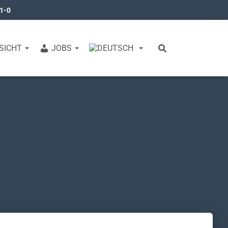
31-0
SICHT
JOBS