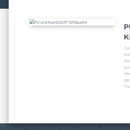
P
K
Zur
Kun
Ihr
aus
Med
gas
Tra