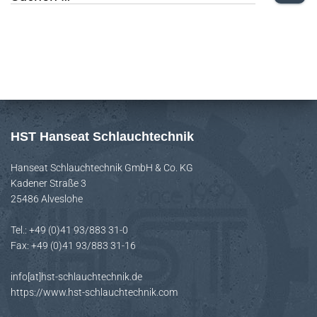
u
c
h
e
n
n
HST Hanseat Schlauchtechnik
a
Hanseat Schlauchtechnik GmbH & Co. KG
c
Kadener Straße 3
h
25486 Alveslohe
:
Tel.: +49 (0)41 93/883 31-0
Fax: +49 (0)41 93/883 31-16
info[at]hst-schlauchtechnik.de
https://www.hst-schlauchtechnik.com