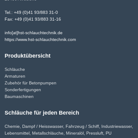
:
Tel.: +49 (0)41 93/883 31-0
Fax: +49 (0)41 93/883 31-16
info[at]hst-schlauchtechnik.de
https://www.hst-schlauchtechnik.com
Produktübersicht
Schläuche
Armaturen
Zubehör für Betonpumpen
Sonderfertigungen
Baumaschinen
Schläuche für jeden Bereich
Chemie
,
Dampf / Heisswasser
,
Fahrzeug / Schiff
,
Industriewasser
,
Lebensmittel
,
Metallschläuche
,
Mineralöl
,
Pressluft
,
PU