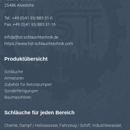
h
25486 Alveslohe
:
Tel.: +49 (0)41 93/883 31-0
Fax: +49 (0)41 93/883 31-16
info[at]hst-schlauchtechnik.de
https://www.hst-schlauchtechnik.com
Produktübersicht
Schläuche
Armaturen
Zubehör für Betonpumpen
Sonderfertigungen
Baumaschinen
Schläuche für jeden Bereich
Chemie
,
Dampf / Heisswasser
,
Fahrzeug / Schiff
,
Industriewasser
,