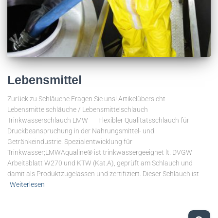
Lebensmittel
Zurück zu Schläuche Fragen Sie uns! Artikelübersicht
Lebensmittelschläuche / Lebensmittelschlauch
Trinkwasserschlauch LMW Flexibler Qualitätsschlauch für
Druckbeanspruchung in der Nahrungsmittel- und
Getränkeindustrie. Spezialentwicklung für
Trinkwasser;LMWAqualine® ist trinkwassergeeignet lt. DVGW
Arbeitsblatt W270 und KTW (Kat.A), geprüft am Schlauch und
damit als Produktzugelassen und zertifiziert. Dieser Schlauch ist
Weiterlesen