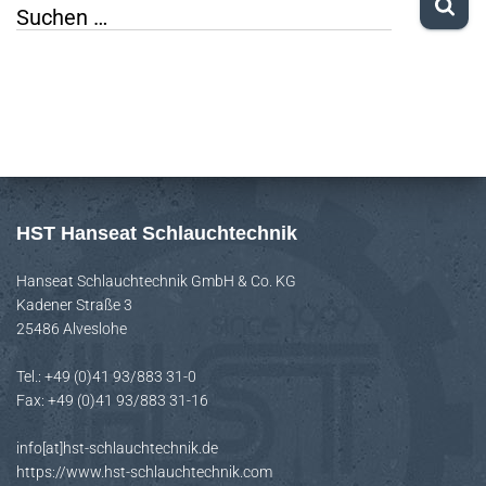
S
Suchen …
u
c
h
e
n
n
HST Hanseat Schlauchtechnik
a
Hanseat Schlauchtechnik GmbH & Co. KG
c
Kadener Straße 3
h
25486 Alveslohe
:
Tel.: +49 (0)41 93/883 31-0
Fax: +49 (0)41 93/883 31-16
info[at]hst-schlauchtechnik.de
https://www.hst-schlauchtechnik.com