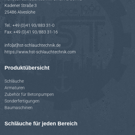
c
Kadener Straße 3
h
25486 Alveslohe
:
Tel.: +49 (0)41 93/883 31-0
Fax: +49 (0)41 93/883 31-16
info[at]hst-schlauchtechnik.de
https://www.hst-schlauchtechnik.com
Produktübersicht
Schläuche
Armaturen
Zubehör für Betonpumpen
Sonderfertigungen
Baumaschinen
Schläuche für jeden Bereich