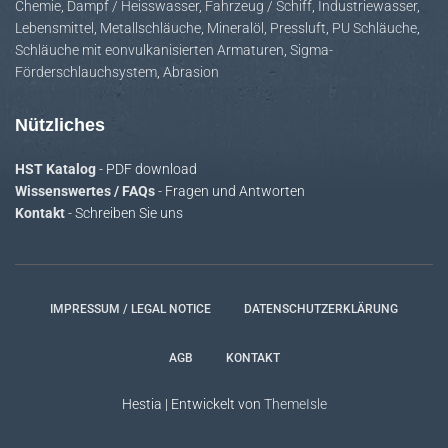
Chemie
,
Dampf / Heisswasser
,
Fahrzeug / Schiff
,
Industriewasser
,
Lebensmittel
,
Metallschläuche
,
Mineralöl
,
Pressluft
,
PU Schläuche
,
Schläuche mit eonvulkanisierten Armaturen
,
Sigma-
Förderschlauchsystem
,
Abrasion
Nützliches
HST Katalog
- PDF download
Wissenswertes / FAQs
- Fragen und Antworten
Kontakt
- Schreiben Sie uns
IMPRESSUM / LEGAL NOTICE
DATENSCHUTZERKLÄRUNG
AGB
KONTAKT
Hestia | Entwickelt von
ThemeIsle