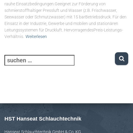
rauhe Einsatzbedingungen.Geeignet zur Förderung von
schmierstoffhaltiger Pressluft und Wasser (z.B. Frischwasser,
Seewasser oder Schmutzwasser) mit 15 barBetriebsdruck. Für den
Einsatz in der Industrie, Gewerbe und mobilen und stationären
Leitungssystemen für Druckluft. HervorragendesPreis-Leistungs-
Verhältnis.
Weiterlesen
S
u
c
h
e
n
n
HST Hanseat Schlauchtechnik
a
Hanseat Schlauchtechnik GmbH & Co. KG