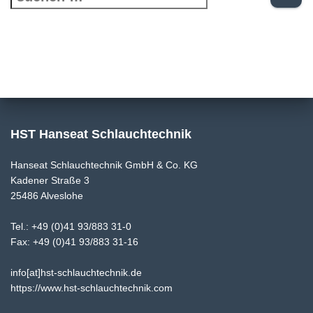
u
c
h
e
n
n
HST Hanseat Schlauchtechnik
a
Hanseat Schlauchtechnik GmbH & Co. KG
c
Kadener Straße 3
h
25486 Alveslohe
:
Tel.: +49 (0)41 93/883 31-0
Fax: +49 (0)41 93/883 31-16
info[at]hst-schlauchtechnik.de
https://www.hst-schlauchtechnik.com