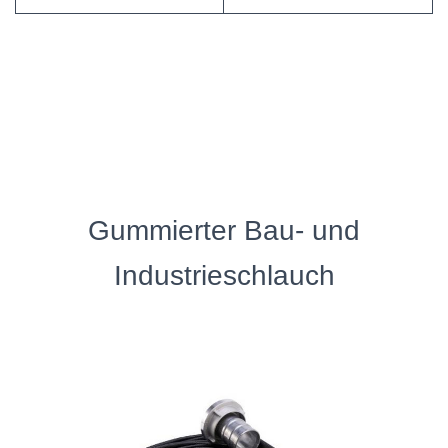
H
A
L
T
E
N
Gummierter Bau- und
Industrieschlauch