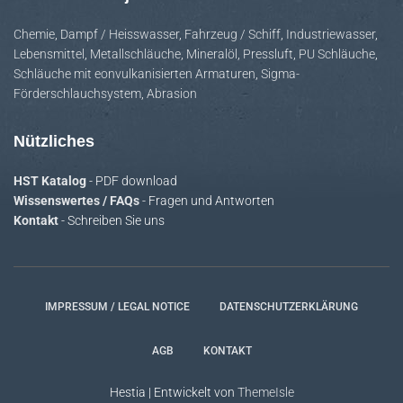
Chemie
,
Dampf / Heisswasser
,
Fahrzeug / Schiff
,
Industriewasser
,
Lebensmittel
,
Metallschläuche
,
Mineralöl
,
Pressluft
,
PU Schläuche
,
Schläuche mit eonvulkanisierten Armaturen
,
Sigma-
Förderschlauchsystem
,
Abrasion
Nützliches
HST Katalog
- PDF download
Wissenswertes / FAQs
- Fragen und Antworten
Kontakt
- Schreiben Sie uns
IMPRESSUM / LEGAL NOTICE
DATENSCHUTZERKLÄRUNG
AGB
KONTAKT
Hestia | Entwickelt von
ThemeIsle