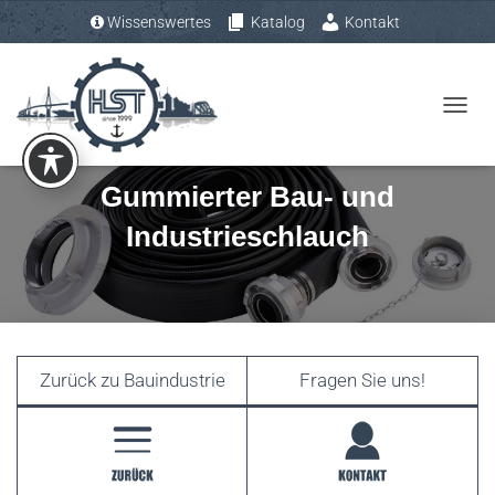
Wissenswertes
Katalog
Kontakt
Tel.: +49 (0) 4193 – 883 31-0
N
A
V
Gummierter Bau- und
I
Industrieschlauch
G
A
T
I
O
N
Zurück zu Bauindustrie
Fragen Sie uns!
U
M
S
C