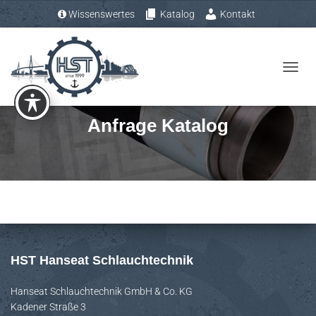
Wissenswertes
Katalog
Kontakt
Tel.: +49 (0) 4193 – 883 31-0
N
A
V
Anfrage Katalog
I
G
A
T
I
O
N
U
HST Hanseat Schlauchtechnik
M
S
Hanseat Schlauchtechnik GmbH & Co. KG
Kadener Straße 3
C