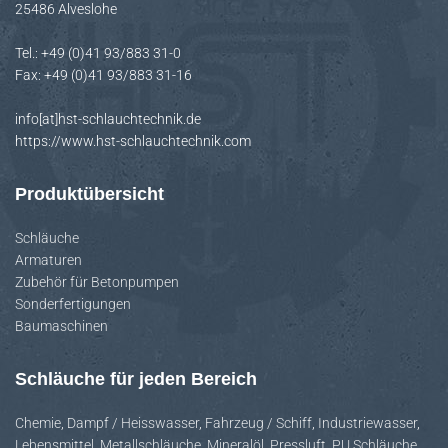
25486 Alveslohe
H
A
Tel.: +49 (0)41 93/883 31-0
L
Fax: +49 (0)41 93/883 31-16
T
E
info[at]hst-schlauchtechnik.de
N
https://www.hst-schlauchtechnik.com
Produktübersicht
Schläuche
Armaturen
Zubehör für Betonpumpen
Sonderfertigungen
Baumaschinen
Schläuche für jeden Bereich
Chemie
,
Dampf / Heisswasser
,
Fahrzeug / Schiff
,
Industriewasser
,
Lebensmittel
,
Metallschläuche
,
Mineralöl
,
Pressluft
,
PU Schläuche
,