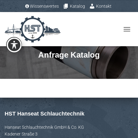
Wissenswertes
Katalog
Kontakt
Tel.: +49 (0) 4193 – 883 31-0
N
A
V
Anfrage Katalog
I
G
A
T
I
O
N
U
HST Hanseat Schlauchtechnik
M
S
Hanseat Schlauchtechnik GmbH & Co. KG
Kadener Straße 3
C