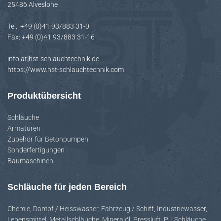
25486 Alveslohe
H
A
Tel.: +49 (0)41 93/883 31-0
L
Fax: +49 (0)41 93/883 31-16
T
E
info[at]hst-schlauchtechnik.de
N
https://www.hst-schlauchtechnik.com
Produktübersicht
Schläuche
Armaturen
Zubehör für Betonpumpen
Sonderfertigungen
Baumaschinen
Schläuche für jeden Bereich
Chemie
,
Dampf / Heisswasser
,
Fahrzeug / Schiff
,
Industriewasser
,
Lebensmittel
,
Metallschläuche
,
Mineralöl
,
Pressluft
,
PU Schläuche
,