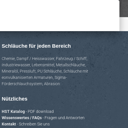
Schläuche für jeden Bereich
Chemie
,
Dampf / Heisswasser
,
Fahrzeug / Schiff
,
Industriewasser
,
Lebensmittel
,
Metallschläuche
,
Mineralöl
,
Pressluft
,
PU Schläuche
,
Schläuche mit
eonvulkanisierten Armaturen
,
Sigma-
Förderschlauchsystem
,
Abrasion
Nützliches
HST Katalog
- PDF download
Wissenswertes / FAQs
- Fragen und Antworten
Kontakt
- Schreiben Sie uns