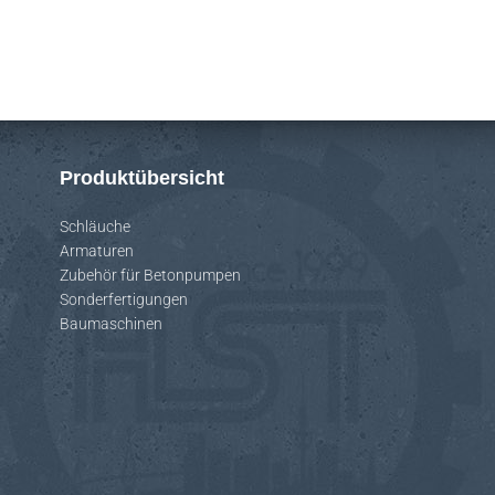
Produktübersicht
Schläuche
Armaturen
Zubehör für Betonpumpen
Sonderfertigungen
Baumaschinen