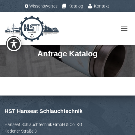
Wissenswertes
Katalog
Kontakt
Tel.: +49 (0) 4193 – 883 31-0
N
A
V
Anfrage Katalog
I
G
A
T
I
O
N
U
HST Hanseat Schlauchtechnik
M
S
Hanseat Schlauchtechnik GmbH & Co. KG
Kadener Straße 3
C