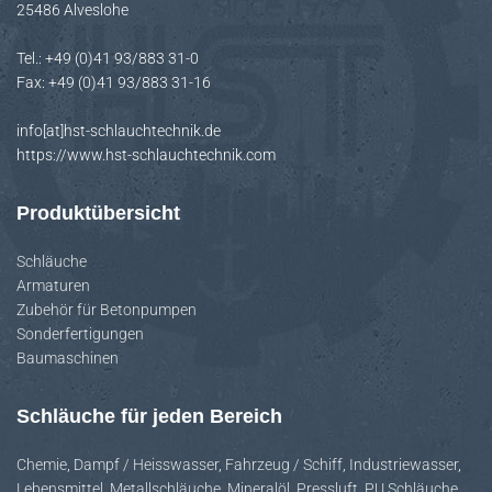
25486 Alveslohe
H
A
Tel.: +49 (0)41 93/883 31-0
L
Fax: +49 (0)41 93/883 31-16
T
E
info[at]hst-schlauchtechnik.de
N
https://www.hst-schlauchtechnik.com
Produktübersicht
Schläuche
Armaturen
Zubehör für Betonpumpen
Sonderfertigungen
Baumaschinen
Schläuche für jeden Bereich
Chemie
,
Dampf / Heisswasser
,
Fahrzeug / Schiff
,
Industriewasser
,
Lebensmittel
,
Metallschläuche
,
Mineralöl
,
Pressluft
,
PU Schläuche
,