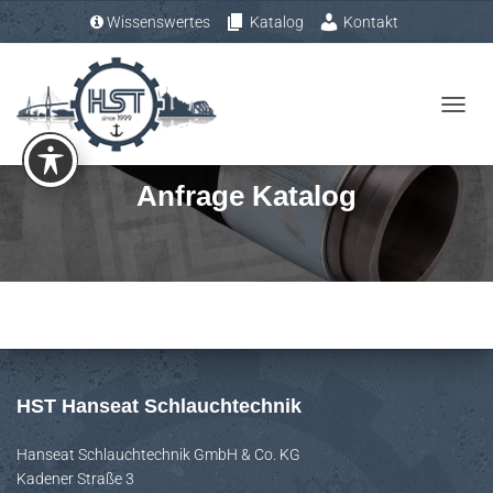
Wissenswertes
Katalog
Kontakt
Tel.: +49 (0) 4193 – 883 31-0
N
A
V
Anfrage Katalog
I
G
A
T
I
O
N
U
HST Hanseat Schlauchtechnik
M
S
Hanseat Schlauchtechnik GmbH & Co. KG
Kadener Straße 3
C