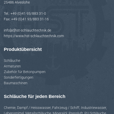
25486 Alveslohe
H
A
Tel.: +49 (0)41 93/883 31-0
L
Fax: +49 (0)41 93/883 31-16
T
E
info[at]hst-schlauchtechnik.de
N
https://www.hst-schlauchtechnik.com
Produktübersicht
Schläuche
Armaturen
Zubehör für Betonpumpen
Sonderfertigungen
Baumaschinen
Schläuche für jeden Bereich
Chemie
,
Dampf / Heisswasser
,
Fahrzeug / Schiff
,
Industriewasser
,
Lebensmittel
,
Metallschläuche
,
Mineralöl
,
Pressluft
,
PU Schläuche
,