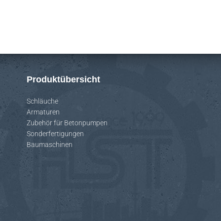
Produktübersicht
Schläuche
Armaturen
Zubehör für Betonpumpen
Sonderfertigungen
Baumaschinen