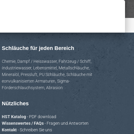
Schläuche für jeden Bereich
Chemie
,
Dampf / Heisswasser
,
Fahrzeug / Schiff
,
Industriewasser
,
Lebensmittel
,
Metallschläuche
,
Mineralöl
,
Pressluft
,
PU Schläuche
,
Schläuche mit
eonvulkanisierten Armaturen
,
Sigma-
Förderschlauchsystem
,
Abrasion
Nützliches
HST Katalog
- PDF download
Wissenswertes / FAQs
- Fragen und Antworten
Kontakt
- Schreiben Sie uns