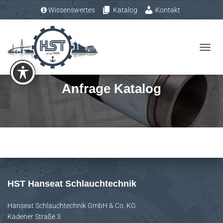
Wissenswertes
Katalog
Kontakt
Tel.: +49 (0) 4193 – 883 31-0
N
A
V
Anfrage Katalog
I
G
A
T
I
O
N
U
HST Hanseat Schlauchtechnik
M
S
Hanseat Schlauchtechnik GmbH & Co. KG
Kadener Straße 3
C