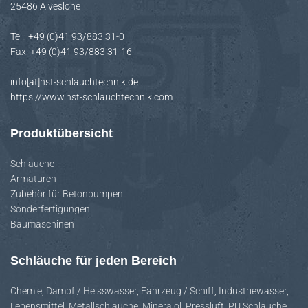
25486 Alveslohe
H
A
Tel.: +49 (0)41 93/883 31-0
L
Fax: +49 (0)41 93/883 31-16
T
E
info[at]hst-schlauchtechnik.de
N
https://www.hst-schlauchtechnik.com
Produktübersicht
Schläuche
Armaturen
Zubehör für Betonpumpen
Sonderfertigungen
Baumaschinen
Schläuche für jeden Bereich
Chemie
,
Dampf / Heisswasser
,
Fahrzeug / Schiff
,
Industriewasser
,
Lebensmittel
,
Metallschläuche
,
Mineralöl
,
Pressluft
,
PU Schläuche
,