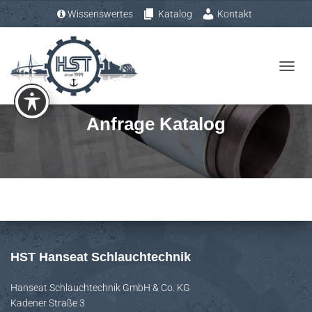
Wissenswertes
Katalog
Kontakt
Tel.: +49 (0) 4193 – 883 31-0
N
A
V
Anfrage Katalog
I
G
A
T
I
O
N
U
HST Hanseat Schlauchtechnik
M
S
Hanseat Schlauchtechnik GmbH & Co. KG
Kadener Straße 3
C