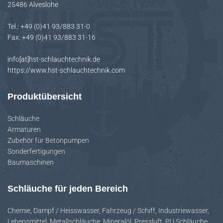
25486 Alveslohe
H
A
Tel.: +49 (0)41 93/883 31-0
L
Fax: +49 (0)41 93/883 31-16
T
E
info[at]hst-schlauchtechnik.de
N
https://www.hst-schlauchtechnik.com
Produktübersicht
Schläuche
Armaturen
Zubehör für Betonpumpen
Sonderfertigungen
Baumaschinen
Schläuche für jeden Bereich
Chemie
,
Dampf / Heisswasser
,
Fahrzeug / Schiff
,
Industriewasser
,
Lebensmittel
,
Metallschläuche
,
Mineralöl
,
Pressluft
,
PU Schläuche
,