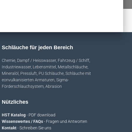
Schläuche für jeden Bereich
Chemie
,
Dampf / Heisswasser
,
Fahrzeug / Schiff
,
Industriewasser
,
Lebensmittel
,
Metallschläuche
,
Mineralöl
,
Pressluft
,
PU Schläuche
,
Schläuche mit
eonvulkanisierten Armaturen
,
Sigma-
Förderschlauchsystem
,
Abrasion
Nützliches
HST Katalog
- PDF download
Wissenswertes / FAQs
- Fragen und Antworten
Kontakt
- Schreiben Sie uns