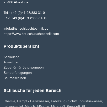
25486 Alveslohe
H
A
Tel.: +49 (0)41 93/883 31-0
L
Fax: +49 (0)41 93/883 31-16
T
E
info[at]hst-schlauchtechnik.de
N
https://www.hst-schlauchtechnik.com
Produktübersicht
Schläuche
Armaturen
Zubehör für Betonpumpen
Sonderfertigungen
Baumaschinen
Schläuche für jeden Bereich
Chemie
,
Dampf / Heisswasser
,
Fahrzeug / Schiff
,
Industriewasser
,
Lebensmittel
,
Metallschläuche
,
Mineralöl
,
Pressluft
,
PU