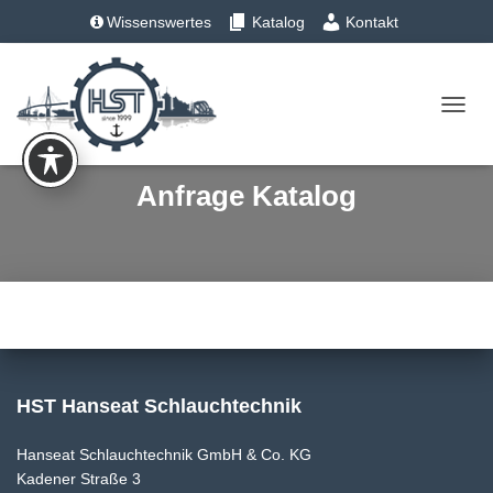
Wissenswertes
Katalog
Kontakt
Tel.: +49 (0) 4193 – 883 31-0
N
A
V
Anfrage Katalog
I
G
A
T
I
O
N
U
HST Hanseat Schlauchtechnik
M
S
Hanseat Schlauchtechnik GmbH & Co. KG
Kadener Straße 3
C