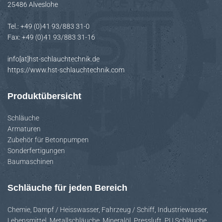
25486 Alveslohe
H
A
Tel.: +49 (0)41 93/883 31-0
L
Fax: +49 (0)41 93/883 31-16
T
E
info[at]hst-schlauchtechnik.de
N
https://www.hst-schlauchtechnik.com
Produktübersicht
Schläuche
Armaturen
Zubehör für Betonpumpen
Sonderfertigungen
Baumaschinen
Schläuche für jeden Bereich
Chemie
,
Dampf / Heisswasser
,
Fahrzeug / Schiff
,
Industriewasser
,
Lebensmittel
,
Metallschläuche
,
Mineralöl
,
Pressluft
,
PU Schläuche
,