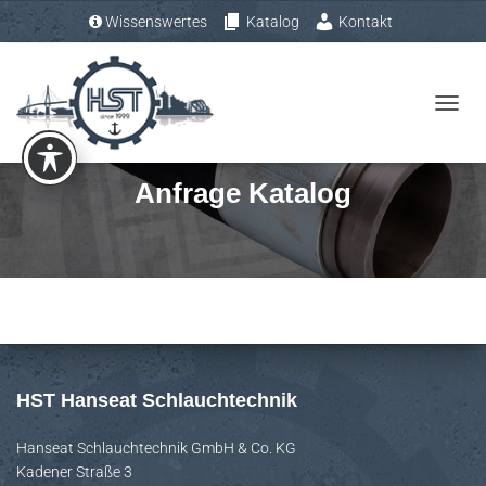
Wissenswertes
Katalog
Kontakt
Tel.: +49 (0) 4193 – 883 31-0
N
A
V
Anfrage Katalog
I
G
A
T
I
O
N
U
HST Hanseat Schlauchtechnik
M
S
Hanseat Schlauchtechnik GmbH & Co. KG
Kadener Straße 3
C