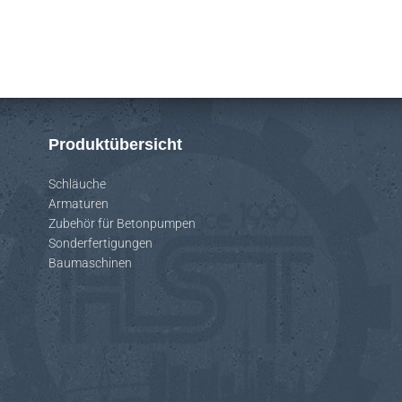
Produktübersicht
Schläuche
Armaturen
Zubehör für Betonpumpen
Sonderfertigungen
Baumaschinen