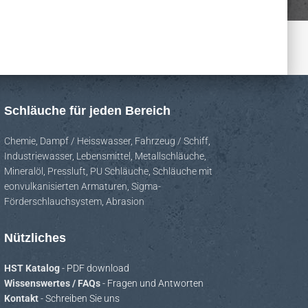
Schläuche für jeden Bereich
Chemie
,
Dampf / Heisswasser
,
Fahrzeug / Schiff
,
Industriewasser
,
Lebensmittel
,
Metallschläuche
,
Mineralöl
,
Pressluft
,
PU Schläuche
,
Schläuche mit
eonvulkanisierten Armaturen
,
Sigma-
Förderschlauchsystem
,
Abrasion
Nützliches
HST Katalog
- PDF download
Wissenswertes / FAQs
- Fragen und Antworten
Kontakt
- Schreiben Sie uns