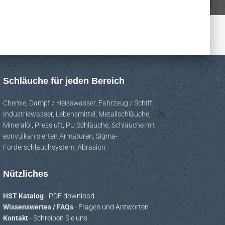
Schläuche für jeden Bereich
Chemie
,
Dampf / Heisswasser
,
Fahrzeug / Schiff
,
Industriewasser
,
Lebensmittel
,
Metallschläuche
,
Mineralöl
,
Pressluft
,
PU Schläuche
,
Schläuche mit
eonvulkanisierten Armaturen
,
Sigma-
Förderschlauchsystem
,
Abrasion
Nützliches
HST Katalog
- PDF download
Wissenswertes / FAQs
- Fragen und Antworten
Kontakt
- Schreiben Sie uns