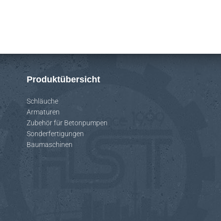
Produktübersicht
Schläuche
Armaturen
Zubehör für Betonpumpen
Sonderfertigungen
Baumaschinen