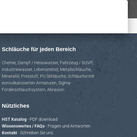
Schläuche für jeden Bereich
Chemie
,
Dampf / Heisswasser
,
Fahrzeug / Schiff
,
Industriewasser
,
Lebensmittel
,
Metallschläuche
,
Mineralöl
,
Pressluft
,
PU Schläuche
,
Schläuche mit
eonvulkanisierten Armaturen
,
Sigma-
Förderschlauchsystem
,
Abrasion
Nützliches
HST Katalog
- PDF download
Wissenswertes / FAQs
- Fragen und Antworten
Kontakt
- Schreiben Sie uns