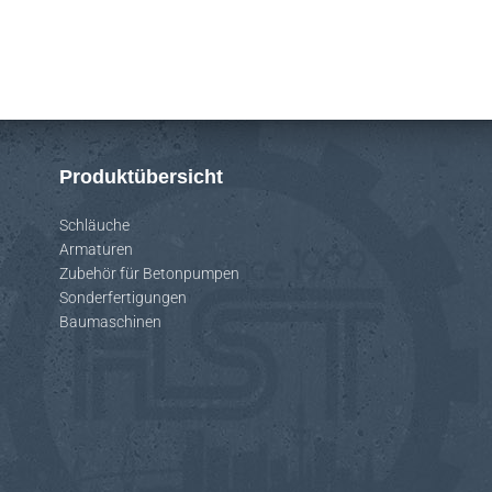
Produktübersicht
Schläuche
Armaturen
Zubehör für Betonpumpen
Sonderfertigungen
Baumaschinen