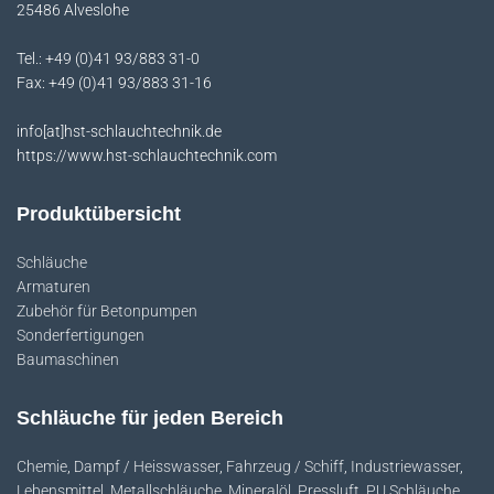
25486 Alveslohe
A
L
Tel.: +49 (0)41 93/883 31-0
T
Fax: +49 (0)41 93/883 31-16
E
N
info[at]hst-schlauchtechnik.de
https://www.hst-schlauchtechnik.com
Produktübersicht
Schläuche
Armaturen
Zubehör für Betonpumpen
Sonderfertigungen
Baumaschinen
Schläuche für jeden Bereich
Chemie
,
Dampf / Heisswasser
,
Fahrzeug / Schiff
,
Industriewasser
,
Lebensmittel
,
Metallschläuche
,
Mineralöl
,
Pressluft
,
PU Schläuche
,