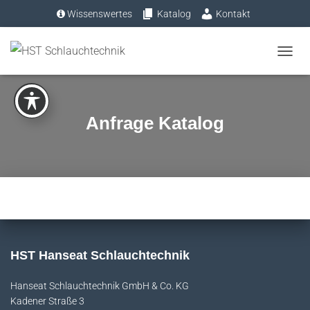
Wissenswertes
Katalog
Kontakt
Tel.: +49 (0) 4193 – 883 31-0
N
A
V
I
Anfrage Katalog
G
A
T
I
O
N
U
M
HST Hanseat Schlauchtechnik
S
Hanseat Schlauchtechnik GmbH & Co. KG
C
Kadener Straße 3
H